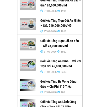
Gói Hỏa Táng Trọn Gói An Lạc –
Giá 120,000,000Vnđ
27-04-2026
1991
Gói Hỏa Táng Trọn Gói An Nhiên
– Giá: 210.000.000VNĐ
27-04-2026
1812
Gói Hỏa Táng Trọn Gói An Yên
– Giá 75,000,000Vnđ
27-04-2026
1922
Gói Hỏa Táng An Bình – Chi Phí
Trọn Gói 45,000,000Vnđ
27-04-2026
2212
Gói Hỏa Táng Hy Vọng Công
Giáo – Chi Phí 115 Triệu
27-04-2026
468
Gói Hỏa Táng An Lành Công
Giáo – Trọn Gói 73 Triệu