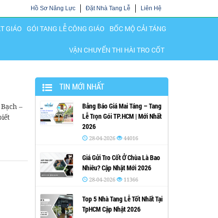
Hồ Sơ Năng Lực
Đặt Nhà Tang Lễ
Liên Hệ
ẬT GIÁO
GÓI TANG LỄ CÔNG GIÁO
BỐC MỘ CẢI TÁNG
VẬN CHUYỂN THI HÀI TRO CỐT
TIN MỚI NHẤT
Bảng Báo Giá Mai Táng – Tang
 Bạch –
Lễ Trọn Gói TP.HCM | Mới Nhất
iết
2026
28-04-2026
44016
Giá Gửi Tro Cốt Ở Chùa Là Bao
Nhiêu? Cập Nhật Mới 2026
28-04-2026
11366
Top 5 Nhà Tang Lễ Tốt Nhất Tại
TpHCM Cập Nhật 2026