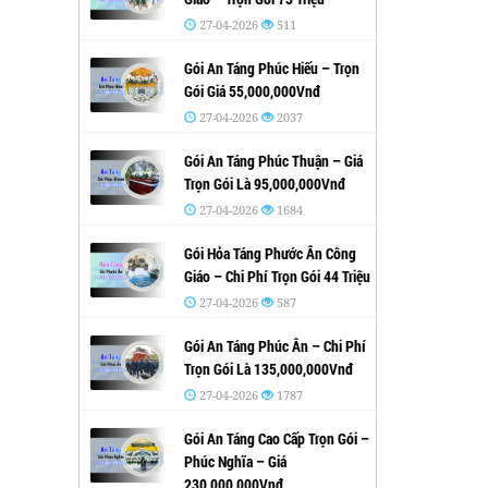
27-04-2026
511
Gói An Táng Phúc Hiếu – Trọn
Gói Giá 55,000,000Vnđ
27-04-2026
2037
Gói An Táng Phúc Thuận – Giá
Trọn Gói Là 95,000,000Vnđ
27-04-2026
1684
Gói Hỏa Táng Phước Ân Công
Giáo – Chi Phí Trọn Gói 44 Triệu
27-04-2026
587
Gói An Táng Phúc Ân – Chi Phí
Trọn Gói Là 135,000,000Vnđ
27-04-2026
1787
Gói An Táng Cao Cấp Trọn Gói –
Phúc Nghĩa – Giá
230,000,000Vnđ