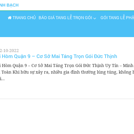
INH BẠCH
TRANG CHỦ
BÁO GIÁ TANG LỄ TRỌN GÓI
GÓI TANG LỄ PH
2-10-2022
i Hòm Quận 9 – Cơ Sở Mai Táng Trọn Gói Đức Thịnh
i Hòm Quận 9 – Cơ Sở Mai Táng Trọn Gói Đức Thịnh Uy Tín – Minh
 Toàn Khi hữu sự xảy ra, nhiều gia đình thường lúng túng, không b
...