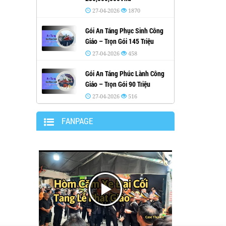
27-04-2026
1870
Gói An Táng Phục Sinh Công
Giáo – Trọn Gói 145 Triệu
27-04-2026
458
Gói An Táng Phúc Lành Công
Giáo – Trọn Gói 90 Triệu
27-04-2026
516
FANPAGE