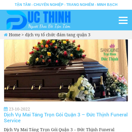
TẬN TÂM - CHUYÊN NGHIỆP - TRANG NGHIÊM - MINH BẠCH
Home
>
dịch vụ tổ chức đám tang quận 3
23-10-2022
Dịch Vụ Mai Táng Trọn Gói Quận 3 – Đức Thịnh Funeral
Service
Dịch Vụ Mai Táng Trọn Gói Quận 3 – Đức Thịnh Funeral