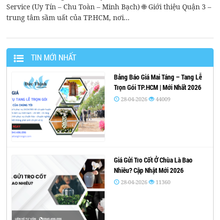
Service (Uy Tín – Chu Toàn – Minh Bạch) 🌐 Giới thiệu Quận 3 –
trung tâm sầm uất của TP.HCM, nơi...
TIN MỚI NHẤT
Bảng Báo Giá Mai Táng – Tang Lễ
Trọn Gói TP.HCM | Mới Nhất 2026
28-04-2026
44009
Giá Gửi Tro Cốt Ở Chùa Là Bao
Nhiêu? Cập Nhật Mới 2026
28-04-2026
11360