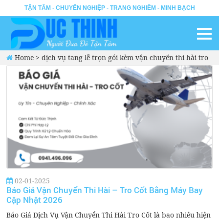
TẬN TÂM - CHUYÊN NGHIỆP - TRANG NGHIÊM - MINH BẠCH
Home
>
dịch vụ tang lễ trọn gói kèm vận chuyển thi hài tro
cốt
02-01-2025
Báo Giá Vận Chuyển Thi Hài – Tro Cốt Bằng Máy Bay
Cập Nhật 2026
Báo Giá Dịch Vụ Vận Chuyển Thi Hài Tro Cốt là bao nhiêu hiện