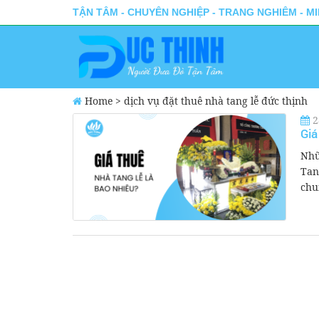
TẬN TÂM - CHUYÊN NGHIỆP - TRANG NGHIÊM - M
Home
>
dịch vụ đặt thuê nhà tang lễ đức thịnh
2
Giá
Nhữ
Tan
chu