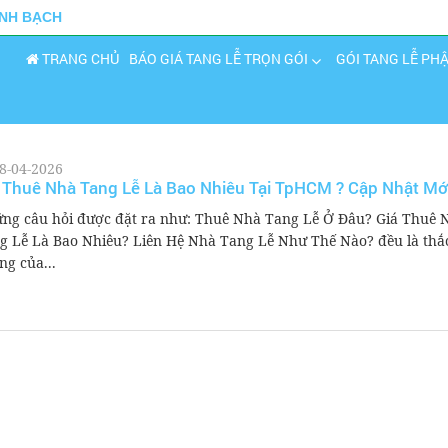
INH BẠCH
TRANG CHỦ
BÁO GIÁ TANG LỄ TRỌN GÓI
GÓI TANG LỄ PH
8-04-2026
 Thuê Nhà Tang Lễ Là Bao Nhiêu Tại TpHCM ? Cập Nhật Mớ
ng câu hỏi được đặt ra như: Thuê Nhà Tang Lễ Ở Đâu? Giá Thuê 
g Lễ Là Bao Nhiêu? Liên Hệ Nhà Tang Lễ Như Thế Nào? đều là thắ
ng của...