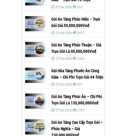
27-04-2026
511
Gói An Táng Phúc Hiếu – Trọn
Gói Giá 55,000,000Vnđ
27-04-2026
2037
Gói An Táng Phúc Thuận – Giá
Trọn Gói Là 95,000,000Vnđ
27-04-2026
1684
Gói Hỏa Táng Phước Ân Công
Giáo – Chi Phí Trọn Gói 44 Triệu
27-04-2026
587
Gói An Táng Phúc Ân – Chi Phí
Trọn Gói Là 135,000,000Vnđ
27-04-2026
1787
Gói An Táng Cao Cấp Trọn Gói –
Phúc Nghĩa – Giá
230,000,000Vnđ