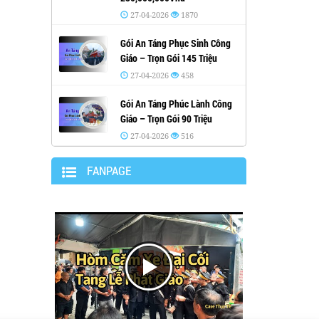
27-04-2026
1870
Gói An Táng Phục Sinh Công
Giáo – Trọn Gói 145 Triệu
27-04-2026
458
Gói An Táng Phúc Lành Công
Giáo – Trọn Gói 90 Triệu
27-04-2026
516
FANPAGE