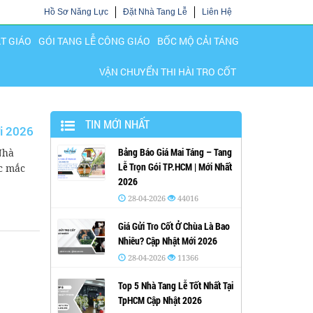
Hồ Sơ Năng Lực
Đặt Nhà Tang Lễ
Liên Hệ
ẬT GIÁO
GÓI TANG LỄ CÔNG GIÁO
BỐC MỘ CẢI TÁNG
VẬN CHUYỂN THI HÀI TRO CỐT
TIN MỚI NHẤT
i 2026
Bảng Báo Giá Mai Táng – Tang
Nhà
Lễ Trọn Gói TP.HCM | Mới Nhất
c mắc
2026
28-04-2026
44016
Giá Gửi Tro Cốt Ở Chùa Là Bao
Nhiêu? Cập Nhật Mới 2026
28-04-2026
11366
Top 5 Nhà Tang Lễ Tốt Nhất Tại
TpHCM Cập Nhật 2026