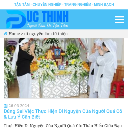
TẬN TÂM - CHUYÊN NGHIỆP - TRANG NGHIÊM - MINH BẠCH
Home
>
di nguyện làm từ thiện
26-06-2024
Đúng Sai Việc Thực Hiện Di Nguyện Của Người Quá Cố
& Lưu Ý Cần Biết
Thực Hiện Di Nguyện Của Người Quá Cố: Thấu Hiểu Giữa Đạo