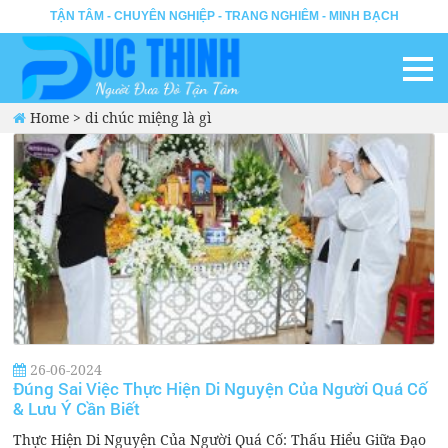
TẬN TÂM - CHUYÊN NGHIỆP - TRANG NGHIÊM - MINH BẠCH
Home
>
di chúc miệng là gì
26-06-2024
Đúng Sai Việc Thực Hiện Di Nguyện Của Người Quá Cố
& Lưu Ý Cần Biết
Thực Hiện Di Nguyện Của Người Quá Cố: Thấu Hiểu Giữa Đạo