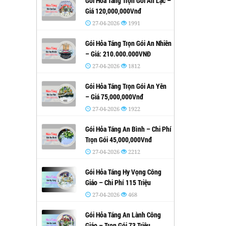
Gói Hỏa Táng Trọn Gói An Lạc –
Giá 120,000,000Vnđ
27-04-2026
1991
Gói Hỏa Táng Trọn Gói An Nhiên
– Giá: 210.000.000VNĐ
27-04-2026
1812
Gói Hỏa Táng Trọn Gói An Yên
– Giá 75,000,000Vnđ
27-04-2026
1922
Gói Hỏa Táng An Bình – Chi Phí
Trọn Gói 45,000,000Vnđ
27-04-2026
2212
Gói Hỏa Táng Hy Vọng Công
Giáo – Chi Phí 115 Triệu
27-04-2026
468
Gói Hỏa Táng An Lành Công
Giáo – Trọn Gói 73 Triệu