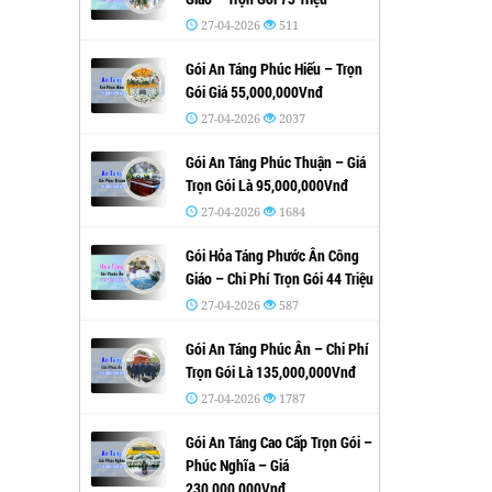
27-04-2026
511
Gói An Táng Phúc Hiếu – Trọn
Gói Giá 55,000,000Vnđ
27-04-2026
2037
Gói An Táng Phúc Thuận – Giá
Trọn Gói Là 95,000,000Vnđ
27-04-2026
1684
Gói Hỏa Táng Phước Ân Công
Giáo – Chi Phí Trọn Gói 44 Triệu
27-04-2026
587
Gói An Táng Phúc Ân – Chi Phí
Trọn Gói Là 135,000,000Vnđ
27-04-2026
1787
Gói An Táng Cao Cấp Trọn Gói –
Phúc Nghĩa – Giá
230,000,000Vnđ