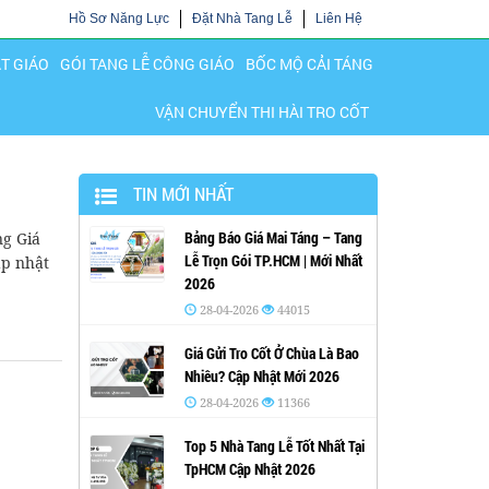
Hồ Sơ Năng Lực
Đặt Nhà Tang Lễ
Liên Hệ
ẬT GIÁO
GÓI TANG LỄ CÔNG GIÁO
BỐC MỘ CẢI TÁNG
VẬN CHUYỂN THI HÀI TRO CỐT
TIN MỚI NHẤT
Bảng Báo Giá Mai Táng – Tang
ng Giá
Lễ Trọn Gói TP.HCM | Mới Nhất
ập nhật
2026
28-04-2026
44015
Giá Gửi Tro Cốt Ở Chùa Là Bao
Nhiêu? Cập Nhật Mới 2026
28-04-2026
11366
Top 5 Nhà Tang Lễ Tốt Nhất Tại
TpHCM Cập Nhật 2026