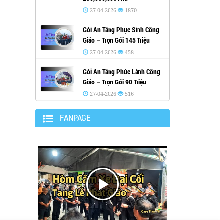
27-04-2026
1870
Gói An Táng Phục Sinh Công
Giáo – Trọn Gói 145 Triệu
27-04-2026
458
Gói An Táng Phúc Lành Công
Giáo – Trọn Gói 90 Triệu
27-04-2026
516
FANPAGE