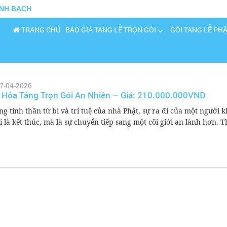
INH BẠCH
TRANG CHỦ
BÁO GIÁ TANG LỄ TRỌN GÓI
GÓI TANG LỄ PH
7-04-2026
 Hỏa Táng Trọn Gói An Nhiên – Giá: 210.000.000VNĐ
ng tinh thần từ bi và trí tuệ của nhà Phật, sự ra đi của một người 
i là kết thúc, mà là sự chuyển tiếp sang một cõi giới an lành hơn. T