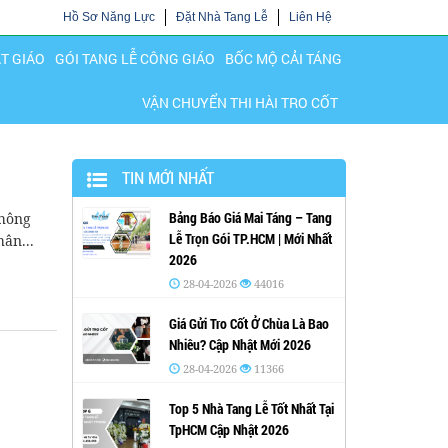
Hồ Sơ Năng Lực
Đặt Nhà Tang Lễ
Liên Hệ
ẬT GIÁO
GÓI TANG LỄ CÔNG GIÁO
BỐC MỘ CẢI TÁNG
VẬN CHUYỂN THI HÀI TRO CỐT
TIN MỚI NHẤT
Bảng Báo Giá Mai Táng – Tang
không
Lễ Trọn Gói TP.HCM | Mới Nhất
hân...
2026
28-04-2026
44016
Giá Gửi Tro Cốt Ở Chùa Là Bao
Nhiêu? Cập Nhật Mới 2026
28-04-2026
11366
Top 5 Nhà Tang Lễ Tốt Nhất Tại
TpHCM Cập Nhật 2026