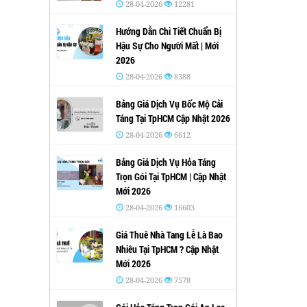
28-04-2026
12281
Hướng Dẫn Chi Tiết Chuẩn Bị
Hậu Sự Cho Người Mất | Mới
2026
28-04-2026
8388
Bảng Giá Dịch Vụ Bốc Mộ Cải
Táng Tại TpHCM Cập Nhật 2026
28-04-2026
6612
Bảng Giá Dịch Vụ Hỏa Táng
Trọn Gói Tại TpHCM | Cập Nhật
Mới 2026
28-04-2026
16603
Giá Thuê Nhà Tang Lễ Là Bao
Nhiêu Tại TpHCM ? Cập Nhật
Mới 2026
28-04-2026
7578