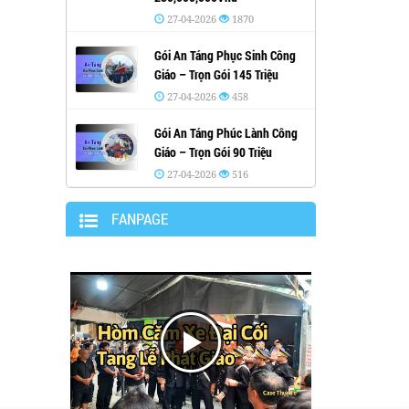
27-04-2026
1870
Gói An Táng Phục Sinh Công
Giáo – Trọn Gói 145 Triệu
27-04-2026
458
Gói An Táng Phúc Lành Công
Giáo – Trọn Gói 90 Triệu
27-04-2026
516
FANPAGE