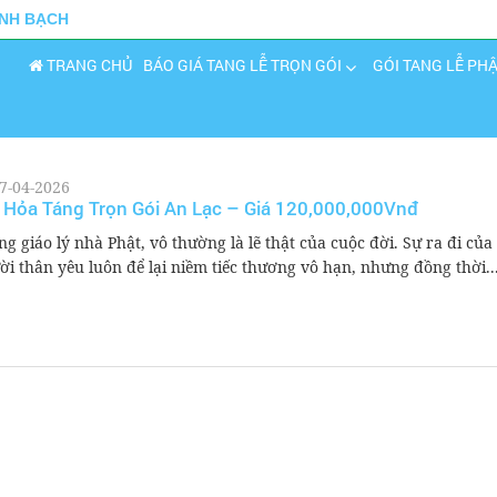
INH BẠCH
TRANG CHỦ
BÁO GIÁ TANG LỄ TRỌN GÓI
GÓI TANG LỄ PH
7-04-2026
 Hỏa Táng Trọn Gói An Lạc – Giá 120,000,000Vnđ
ng giáo lý nhà Phật, vô thường là lẽ thật của cuộc đời. Sự ra đi của
ời thân yêu luôn để lại niềm tiếc thương vô hạn, nhưng đồng thời..