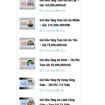
Gói Hỏa Táng Trọn Gói An Lạc –
Giá 120,000,000Vnđ
27-04-2026
1990
Gói Hỏa Táng Trọn Gói An Nhiên
– Giá: 210.000.000VNĐ
27-04-2026
1811
Gói Hỏa Táng Trọn Gói An Yên
– Giá 75,000,000Vnđ
27-04-2026
1922
Gói Hỏa Táng An Bình – Chi Phí
Trọn Gói 45,000,000Vnđ
27-04-2026
2212
Gói Hỏa Táng Hy Vọng Công
Giáo – Chi Phí 115 Triệu
27-04-2026
468
Gói Hỏa Táng An Lành Công
Giáo – Trọn Gói 73 Triệu