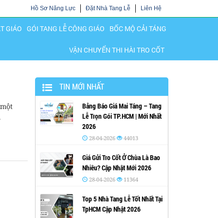
Hồ Sơ Năng Lực
Đặt Nhà Tang Lễ
Liên Hệ
ẬT GIÁO
GÓI TANG LỄ CÔNG GIÁO
BỐC MỘ CẢI TÁNG
VẬN CHUYỂN THI HÀI TRO CỐT
TIN MỚI NHẤT
Bảng Báo Giá Mai Táng – Tang
 một
Lễ Trọn Gói TP.HCM | Mới Nhất
.
2026
28-04-2026
44013
Giá Gửi Tro Cốt Ở Chùa Là Bao
Nhiêu? Cập Nhật Mới 2026
28-04-2026
11364
Top 5 Nhà Tang Lễ Tốt Nhất Tại
TpHCM Cập Nhật 2026