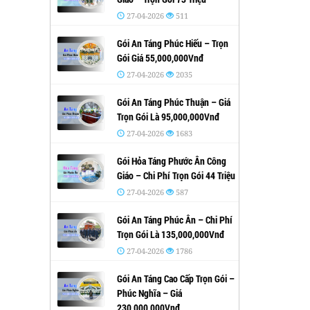
27-04-2026
511
Gói An Táng Phúc Hiếu – Trọn
Gói Giá 55,000,000Vnđ
27-04-2026
2035
Gói An Táng Phúc Thuận – Giá
Trọn Gói Là 95,000,000Vnđ
27-04-2026
1683
Gói Hỏa Táng Phước Ân Công
Giáo – Chi Phí Trọn Gói 44 Triệu
27-04-2026
587
Gói An Táng Phúc Ân – Chi Phí
Trọn Gói Là 135,000,000Vnđ
27-04-2026
1786
Gói An Táng Cao Cấp Trọn Gói –
Phúc Nghĩa – Giá
230,000,000Vnđ