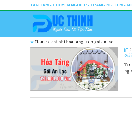
TẬN TÂM - CHUYÊN NGHIỆP - TRANG NGHIÊM - M
Home
>
chi phí hỏa táng trọn gói an lạc
2
Gói
Tro
ngư