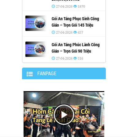
27-04-2026
1870
Gói An Táng Phục Sinh Công
Giáo – Trọn Gói 145 Triệu
27-04-2026
457
Gói An Táng Phúc Lành Công
Giáo – Trọn Gói 90 Triệu
27-04-2026
516
FANPAGE