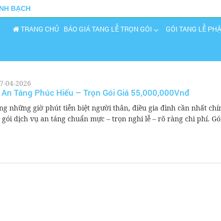
INH BẠCH
TRANG CHỦ
BÁO GIÁ TANG LỄ TRỌN GÓI
GÓI TANG LỄ PH
7-04-2026
 An Táng Phúc Hiếu – Trọn Gói Giá 55,000,000Vnđ
ng những giờ phút tiễn biệt người thân, điều gia đình cần nhất chí
 gói dịch vụ an táng chuẩn mực – trọn nghi lễ – rõ ràng chi phí. Gói