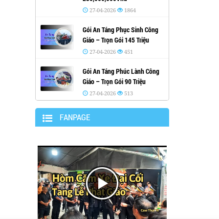
27-04-2026
1864
Gói An Táng Phục Sinh Công
Giáo – Trọn Gói 145 Triệu
27-04-2026
451
Gói An Táng Phúc Lành Công
Giáo – Trọn Gói 90 Triệu
27-04-2026
513
FANPAGE