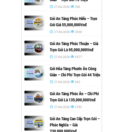
27-04-2026
506
Gói An Táng Phúc Hiếu – Trọn
Gói Giá 55,000,000Vnđ
27-04-2026
2030
Gói An Táng Phúc Thuận – Giá
Trọn Gói Là 95,000,000Vnđ
27-04-2026
1677
Gói Hỏa Táng Phước Ân Công
Giáo – Chi Phí Trọn Gói 44 Triệu
27-04-2026
583
Gói An Táng Phúc Ân – Chi Phí
Trọn Gói Là 135,000,000Vnđ
27-04-2026
1781
Gói An Táng Cao Cấp Trọn Gói –
Phúc Nghĩa – Giá
230,000,000Vnđ