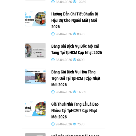
28-04-2026
12269
Hướng Dẫn Chi Tiết Chuẩn Bị
Hậu Sự Cho Người Mất | Mới
2026
28-04-2026
8378
Bảng Giá Dịch Vụ Bốc Mộ Cải
Táng Tại TpHCM Cập Nhật 2026
28-04-2026
6600
Bảng Giá Dịch Vụ Hỏa Táng
Trọn Gói Tại TpHCM | Cập Nhật
Mới 2026
28-04-2026
16589
Giá Thuê Nhà Tang Lễ Là Bao
Nhiêu Tại TpHCM ? Cập Nhật
Mới 2026
28-04-2026
7570