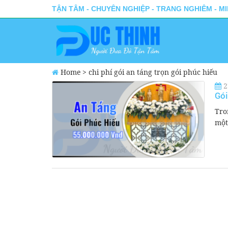
TẬN TÂM - CHUYÊN NGHIỆP - TRANG NGHIÊM - M
Home
>
chi phí gói an táng trọn gói phúc hiếu
2
Gói
Tro
một