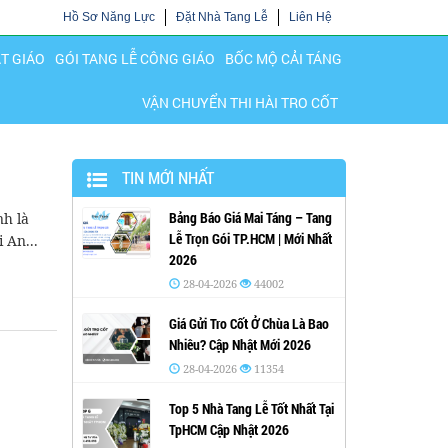
Hồ Sơ Năng Lực
Đặt Nhà Tang Lễ
Liên Hệ
ẬT GIÁO
GÓI TANG LỄ CÔNG GIÁO
BỐC MỘ CẢI TÁNG
VẬN CHUYỂN THI HÀI TRO CỐT
TIN MỚI NHẤT
Bảng Báo Giá Mai Táng – Tang
nh là
Lễ Trọn Gói TP.HCM | Mới Nhất
 An...
2026
28-04-2026
44002
Giá Gửi Tro Cốt Ở Chùa Là Bao
Nhiêu? Cập Nhật Mới 2026
28-04-2026
11354
Top 5 Nhà Tang Lễ Tốt Nhất Tại
TpHCM Cập Nhật 2026