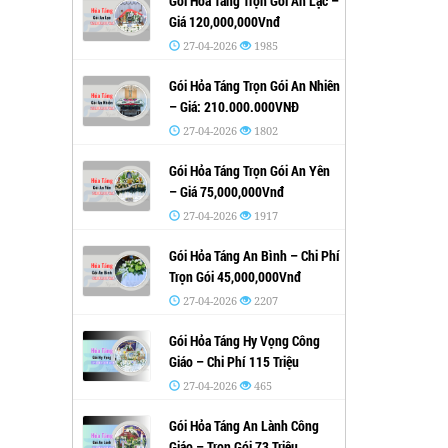
Gói Hỏa Táng Trọn Gói An Lạc –
Giá 120,000,000Vnđ
27-04-2026
1985
Gói Hỏa Táng Trọn Gói An Nhiên
– Giá: 210.000.000VNĐ
27-04-2026
1802
Gói Hỏa Táng Trọn Gói An Yên
– Giá 75,000,000Vnđ
27-04-2026
1917
Gói Hỏa Táng An Bình – Chi Phí
Trọn Gói 45,000,000Vnđ
27-04-2026
2207
Gói Hỏa Táng Hy Vọng Công
Giáo – Chi Phí 115 Triệu
27-04-2026
465
Gói Hỏa Táng An Lành Công
Giáo – Trọn Gói 73 Triệu