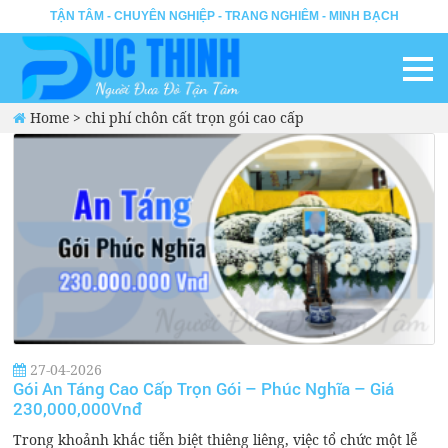
TẬN TÂM - CHUYÊN NGHIỆP - TRANG NGHIÊM - MINH BẠCH
Home
>
chi phí chôn cất trọn gói cao cấp
27-04-2026
Gói An Táng Cao Cấp Trọn Gói – Phúc Nghĩa – Giá
230,000,000Vnđ
Trong khoảnh khắc tiễn biệt thiêng liêng, việc tổ chức một lễ