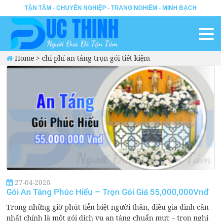
TẬN TÂM - CHUYÊN NGHIỆP - TRANG NGHIÊM - MINH BẠCH
Home
>
chi phí an táng trọn gói tiết kiệm
27-04-2026
Gói An Táng Phúc Hiếu – Trọn Gói Giá 55,000,000Vnđ
Trong những giờ phút tiễn biệt người thân, điều gia đình cần
nhất chính là một gói dịch vụ an táng chuẩn mực – trọn nghi