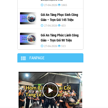
27-04-2026
1865
Gói An Táng Phục Sinh Công
Giáo – Trọn Gói 145 Triệu
27-04-2026
453
Gói An Táng Phúc Lành Công
Giáo – Trọn Gói 90 Triệu
27-04-2026
513
FANPAGE