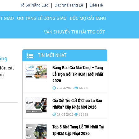
Hồ Sơ Năng Lực
Đặt Nhà Tang Lễ
Liên Hệ
ẬT GIÁO
GÓI TANG LỄ CÔNG GIÁO
BỐC MỘ CẢI TÁNG
VẬN CHUYỂN THI HÀI TRO CỐT
TIN MỚI NHẤT
ớng
Bảng Báo Giá Mai Táng – Tang
đón cát
Lễ Trọn Gói TP.HCM | Mới Nhất
ộ...
2026
28-04-2026
44006
Giá Gửi Tro Cốt Ở Chùa Là Bao
Nhiêu? Cập Nhật Mới 2026
28-04-2026
11358
Top 5 Nhà Tang Lễ Tốt Nhất Tại
TpHCM Cập Nhật 2026