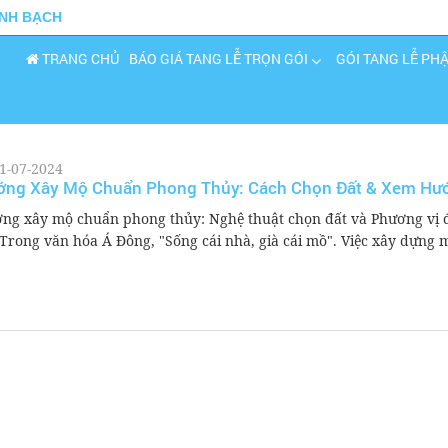
INH BẠCH
TRANG CHỦ
BÁO GIÁ TANG LỄ TRỌN GÓI
GÓI TANG LỄ PH
1-07-2024
ớng Xây Mộ Chuẩn Phong Thủy: Cách Chọn Đất & Xem Hư
ng xây mộ chuẩn phong thủy: Nghệ thuật chọn đất và Phương vị 
 Trong văn hóa Á Đông, "Sống cái nhà, già cái mồ". Việc xây dựng m