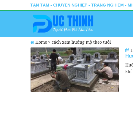
TẬN TÂM - CHUYÊN NGHIỆP - TRANG NGHIÊM - M
Home
>
cách xem hướng mộ theo tuổi
1
Hư
Hướ
khí