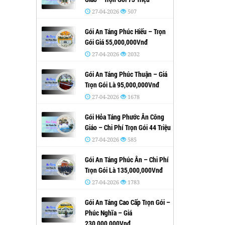
27-04-2026
507
Gói An Táng Phúc Hiếu – Trọn
Gói Giá 55,000,000Vnđ
27-04-2026
2032
Gói An Táng Phúc Thuận – Giá
Trọn Gói Là 95,000,000Vnđ
27-04-2026
1678
Gói Hỏa Táng Phước Ân Công
Giáo – Chi Phí Trọn Gói 44 Triệu
27-04-2026
585
Gói An Táng Phúc Ân – Chi Phí
Trọn Gói Là 135,000,000Vnđ
27-04-2026
1783
Gói An Táng Cao Cấp Trọn Gói –
Phúc Nghĩa – Giá
230,000,000Vnđ