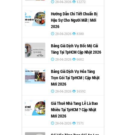
28-04-2026
12272
Hướng Dẫn Chi Tiết Chuẩn Bị
Hậu Sự Cho Người Mất | Mới
2026
28-04-2026
8380
Bảng Giá Dịch Vụ Bốc Mộ Cải
Táng Tại TpHCM Cập Nhật 2026
28-04-2026
6602
Bảng Giá Dịch Vụ Hỏa Táng
Trọn Gói Tại TpHCM | Cập Nhật
Mới 2026
28-04-2026
16592
Giá Thuê Nhà Tang Lễ Là Bao
Nhiêu Tại TpHCM ? Cập Nhật
Mới 2026
28-04-2026
7571