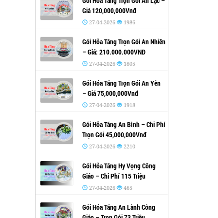
Gói Hỏa Táng Trọn Gói An Lạc –
Giá 120,000,000Vnđ
27-04-2026
1986
Gói Hỏa Táng Trọn Gói An Nhiên
– Giá: 210.000.000VNĐ
27-04-2026
1805
Gói Hỏa Táng Trọn Gói An Yên
– Giá 75,000,000Vnđ
27-04-2026
1918
Gói Hỏa Táng An Bình – Chi Phí
Trọn Gói 45,000,000Vnđ
27-04-2026
2210
Gói Hỏa Táng Hy Vọng Công
Giáo – Chi Phí 115 Triệu
27-04-2026
465
Gói Hỏa Táng An Lành Công
Giáo – Trọn Gói 73 Triệu