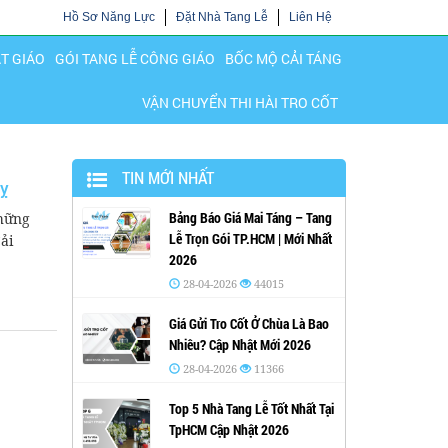
Hồ Sơ Năng Lực
Đặt Nhà Tang Lễ
Liên Hệ
ẬT GIÁO
GÓI TANG LỄ CÔNG GIÁO
BỐC MỘ CẢI TÁNG
VẬN CHUYỂN THI HÀI TRO CỐT
TIN MỚI NHẤT
Kỵ
Bảng Báo Giá Mai Táng – Tang
Những
Lễ Trọn Gói TP.HCM | Mới Nhất
ải
2026
28-04-2026
44015
Giá Gửi Tro Cốt Ở Chùa Là Bao
Nhiêu? Cập Nhật Mới 2026
28-04-2026
11366
Top 5 Nhà Tang Lễ Tốt Nhất Tại
TpHCM Cập Nhật 2026