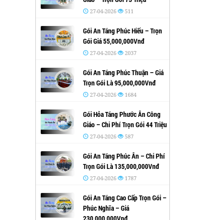
27-04-2026
511
Gói An Táng Phúc Hiếu – Trọn
Gói Giá 55,000,000Vnđ
27-04-2026
2037
Gói An Táng Phúc Thuận – Giá
Trọn Gói Là 95,000,000Vnđ
27-04-2026
1684
Gói Hỏa Táng Phước Ân Công
Giáo – Chi Phí Trọn Gói 44 Triệu
27-04-2026
587
Gói An Táng Phúc Ân – Chi Phí
Trọn Gói Là 135,000,000Vnđ
27-04-2026
1787
Gói An Táng Cao Cấp Trọn Gói –
Phúc Nghĩa – Giá
230,000,000Vnđ