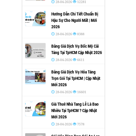
28-04-2026
12281
Hướng Dẫn Chi Tiết Chuẩn Bị
Hậu Sự Cho Người Mất | Mới
2026
28-04-2026
8388
Bảng Giá Dịch Vụ Bốc Mộ Cải
Táng Tại TpHCM Cập Nhật 2026
28-04-2026
6611
Bảng Giá Dịch Vụ Hỏa Táng
Trọn Gói Tại TpHCM | Cập Nhật
Mới 2026
28-04-2026
16601
Giá Thuê Nhà Tang Lễ Là Bao
Nhiêu Tại TpHCM ? Cập Nhật
Mới 2026
28-04-2026
7578