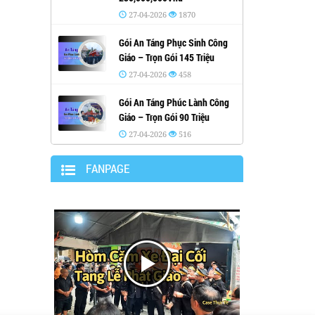
27-04-2026
1870
Gói An Táng Phục Sinh Công
Giáo – Trọn Gói 145 Triệu
27-04-2026
458
Gói An Táng Phúc Lành Công
Giáo – Trọn Gói 90 Triệu
27-04-2026
516
FANPAGE