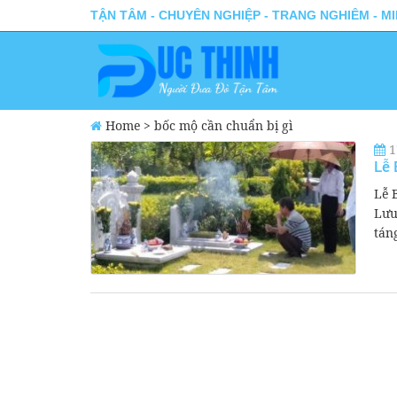
TẬN TÂM - CHUYÊN NGHIỆP - TRANG NGHIÊM - M
Home
>
bốc mộ cần chuẩn bị gì
1
Lễ 
Lễ 
Lưu
táng