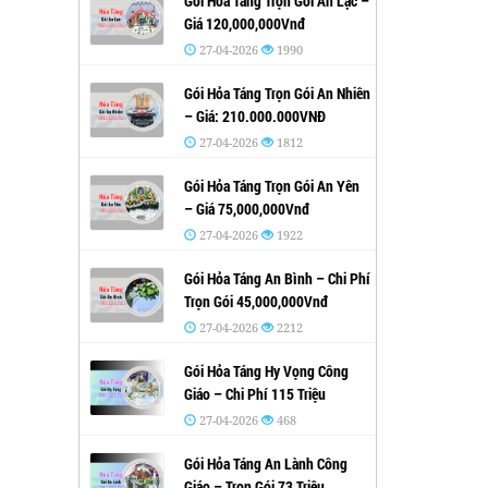
Gói Hỏa Táng Trọn Gói An Lạc –
Giá 120,000,000Vnđ
27-04-2026
1990
Gói Hỏa Táng Trọn Gói An Nhiên
– Giá: 210.000.000VNĐ
27-04-2026
1812
Gói Hỏa Táng Trọn Gói An Yên
– Giá 75,000,000Vnđ
27-04-2026
1922
Gói Hỏa Táng An Bình – Chi Phí
Trọn Gói 45,000,000Vnđ
27-04-2026
2212
Gói Hỏa Táng Hy Vọng Công
Giáo – Chi Phí 115 Triệu
27-04-2026
468
Gói Hỏa Táng An Lành Công
Giáo – Trọn Gói 73 Triệu