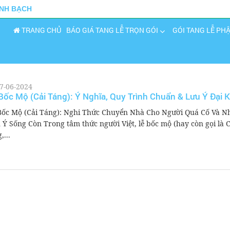
INH BẠCH
TRANG CHỦ
BÁO GIÁ TANG LỄ TRỌN GÓI
GÓI TANG LỄ PH
7-06-2024
Bốc Mộ (Cải Táng): Ý Nghĩa, Quy Trình Chuẩn & Lưu Ý Đại 
Bốc Mộ (Cải Táng): Nghi Thức Chuyển Nhà Cho Người Quá Cố Và 
 Ý Sống Còn Trong tâm thức người Việt, lễ bốc mộ (hay còn gọi là C
,...