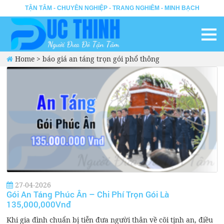
TẬN TÂM - CHUYÊN NGHIỆP - TRANG NGHIÊM - MINH BẠCH
Home
>
báo giá an táng trọn gói phổ thông
27-04-2026
Gói An Táng Phúc Ân – Chi Phí Trọn Gói Là
135,000,000Vnđ
Khi gia đình chuẩn bị tiễn đưa người thân về cõi tịnh an, điều