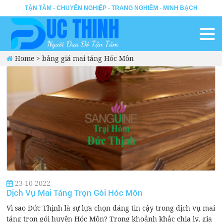
TẬN TÂM - CHUYÊN NGHIỆP - TRANG NGHIÊM - MINH BẠCH
Home
>
bảng giá mai táng Hóc Môn
23-10-2022
Dịch Vụ Mai Táng Trọn Gói Hóc Môn
Vì sao Đức Thịnh là sự lựa chọn đáng tin cậy trong dịch vụ mai
táng trọn gói huyện Hóc Môn? Trong khoảnh khắc chia ly, gia