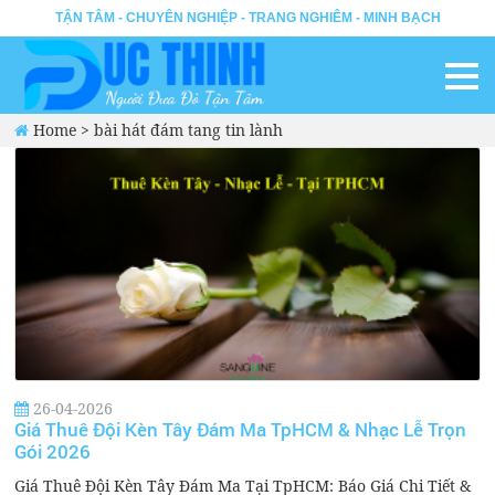
TẬN TÂM - CHUYÊN NGHIỆP - TRANG NGHIÊM - MINH BẠCH
Home
>
bài hát đám tang tin lành
26-04-2026
Giá Thuê Đội Kèn Tây Đám Ma TpHCM & Nhạc Lễ Trọn
Gói 2026
Giá Thuê Đội Kèn Tây Đám Ma Tại TpHCM: Báo Giá Chi Tiết &