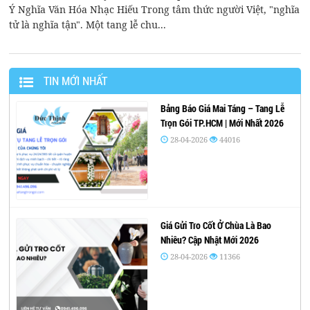
Ý Nghĩa Văn Hóa Nhạc Hiếu Trong tâm thức người Việt, "nghĩa
tử là nghĩa tận". Một tang lễ chu...
TIN MỚI NHẤT
Bảng Báo Giá Mai Táng – Tang Lễ
Trọn Gói TP.HCM | Mới Nhất 2026
28-04-2026
44016
Giá Gửi Tro Cốt Ở Chùa Là Bao
Nhiêu? Cập Nhật Mới 2026
28-04-2026
11366